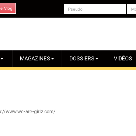
re Vlog
S
MAGAZINES
DOSSIERS
VIDÉOS
tp://www.we-are-girlz.com/