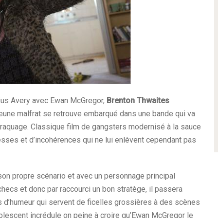
lius Avery avec Ewan McGregor,
Brenton Thwaites
n jeune malfrat se retrouve embarqué dans une bande qui va
 braquage. Classique film de gangsters modernisé à la sauce
esses et d’incohérences qui ne lui enlèvent cependant pas
son propre scénario et avec un personnage principal
checs et donc par raccourci un bon stratège, il passera
s d’humeur qui servent de ficelles grossières à des scènes
olescent incrédule on peine à croire qu’Ewan McGregor le