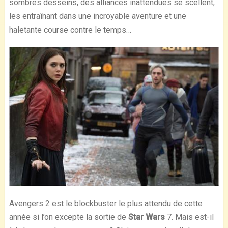
sombres desseins, des alliances inattendues se scellent,
les entraînant dans une incroyable aventure et une
haletante course contre le temps…
Avengers 2 est le blockbuster le plus attendu de cette
année si l’on excepte la sortie de
Star Wars
7. Mais est-il