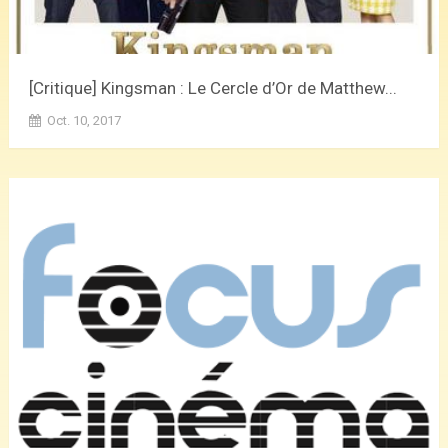
[Critique] Kingsman : Le Cercle d’Or de Matthew...
Oct. 10, 2017