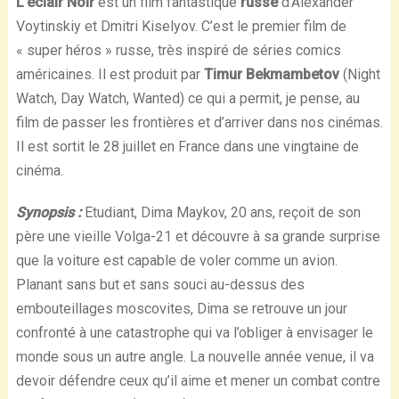
L’éclair Noir
est un film fantastique
russe
d’Alexander
Voytinskiy et Dmitri Kiselyov. C’est le premier film de
« super héros » russe, très inspiré de séries comics
américaines. Il est produit par
Timur Bekmambetov
(Night
Watch, Day Watch, Wanted) ce qui a permit, je pense, au
film de passer les frontières et d’arriver dans nos cinémas.
Il est sortit le 28 juillet en France dans une vingtaine de
cinéma.
Synopsis :
Etudiant, Dima Maykov, 20 ans, reçoit de son
père une vieille Volga-21 et découvre à sa grande surprise
que la voiture est capable de voler comme un avion.
Planant sans but et sans souci au-dessus des
embouteillages moscovites, Dima se retrouve un jour
confronté à une catastrophe qui va l’obliger à envisager le
monde sous un autre angle. La nouvelle année venue, il va
devoir défendre ceux qu’il aime et mener un combat contre