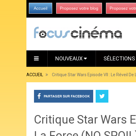
Accueil
Proposez votre blog
Proposez vot
NOUVEAUX
SÉLECTION
ACCUEIL
Critique Star Wars Episode VII : Le Réveil De
PARTAGER SUR FACEBOOK
Critique Star Wars E
La Force (NO SPOIL