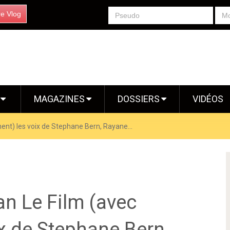
re Vlog
S
MAGAZINES
DOSSIERS
VIDÉOS
nt) les voix de Stephane Bern, Rayane...
an Le Film (avec
x de Stephane Bern,