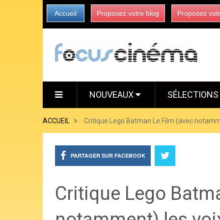
Accueil
Proposez votre blog
Proposez vot
NOUVEAUX
SÉLECTION
ACCUEIL
Critique Lego Batman Le Film (avec notamme
PARTAGER SUR FACEBOOK
Critique Lego Batm
notamment) les voi