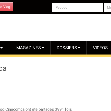
re Vlog
S
MAGAZINES
DOSSIERS
VIDÉOS
ca
blog Cinécomça ont été partagés 3991 fois