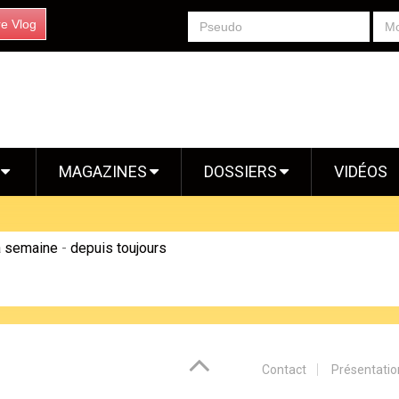
re Vlog
S
MAGAZINES
DOSSIERS
VIDÉOS
a semaine
-
depuis toujours
Contact
Présentatio