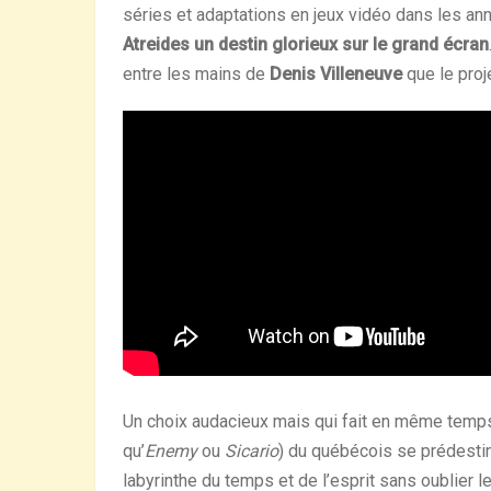
séries et adaptations en jeux vidéo dans les a
Atreides un destin glorieux sur le grand écran
entre les mains de
Denis Villeneuve
que le proje
Un choix audacieux mais qui fait en même temps
qu’
Enemy
ou
Sicario
) du québécois se prédestin
labyrinthe du temps et de l’esprit sans oublier l