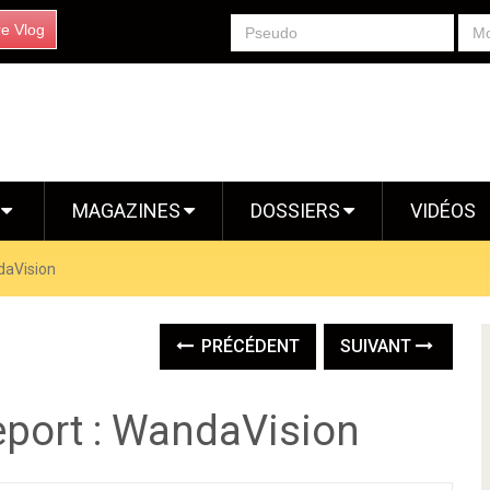
re Vlog
S
MAGAZINES
DOSSIERS
VIDÉOS
daVision
PRÉCÉDENT
SUIVANT
eport : WandaVision