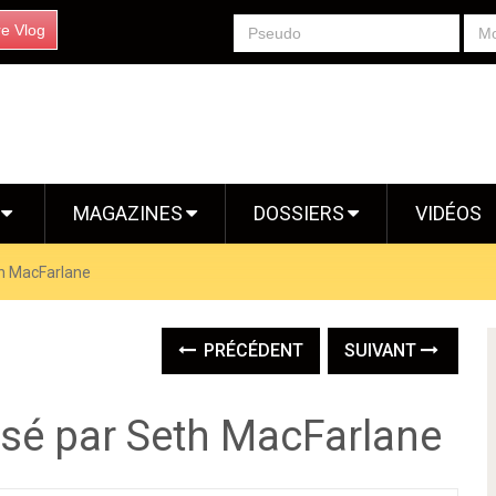
re Vlog
S
MAGAZINES
DOSSIERS
VIDÉOS
eth MacFarlane
PRÉCÉDENT
SUIVANT
lisé par Seth MacFarlane