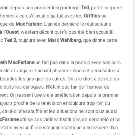
écran depuis son premier long métrage
Ted
, petite surprise
tement à ce qu’il avait déjà fait avec les
Griffins
ou
ique de
MacFarlane
. L’année dernière le réalisateur a
à l’Ouest
, western décalé qui n’a pas été bien accueilli.
ec
Ted 2
, toujours avec
Mark Wahlberg
, que donne cette
eth MacFarlane
ne fait pas dans la poésie avec son ours
calé et vulgaire. Lâchant phrases-chocs et percutantes à
surdes les uns que les autres. On a le droit à de réelles
ue dans les dialogues. N’étant pas fan de l’humour de
iment. On ressent une vraie amélioration depuis le premier
ujours proche de la télévision et toujours trop loin du
m, celui-ci s’essouffle et les situations ne sont plus aussi
cFarlane
utilise ses vieilles habitudes de série télé et ne
etchs avec un fil directeur anecdotique à la manière d’un