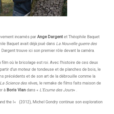
ivement incarnés par
Ange Dargent
et Théophile Baquet
phile Baquet avait déjà joué dans
La Nouvelle guerre des
Dargent trouve ici son premier rôle devant la caméra.
ilm où le bricolage est roi. Avec l’histoire de ces deux
 partir d’un moteur de tondeuse et de planches de bois, le
ilms précédents et de son art de la débrouille comme la
La Science des rêve
s, le remake de films faits maison de
er à
Boris Vian
dans «
L’Ecume des Jours
« .
nd the I
«
(2012), Michel Gondry continue son exploration