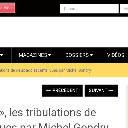
re Vlog
S
MAGAZINES
DOSSIERS
VIDÉOS
ulations de deux adolescents, vues par Michel Gondry
PRÉCÉDENT
SUIVANT
, les tribulations de
vues par Michel Gondry