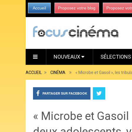
Accueil
Proposez votre blog
Proposez vot
NOUVEAUX
SÉLECTION
ACCUEIL
CINÉMA
« Microbe et Gasoil », les trib
PARTAGER SUR FACEBOOK
« Microbe et Gasoil »
deux adolescents, 