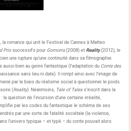
e, la romance qui unit le Festival de Cannes à Matteo
d Prix
successifs pour
Gomorra
(2008) et
Reality
(2012), le
ien une rupture qu’une continuité dans sa filmographie.
is aussi bien au genre fantastique (l’adaptation du
Conte des
aissance sans lieu ni date). Il rompt ainsi avec l’image de
it mené par le biais du réalisme social à questionner le poids
usoire (
Reality
). Néanmoins,
Tale of Tales
s’inscrit dans la
la question de l’incursion d’une certaine irréalité,
Il amplifie par les codes du fantastique le schéma de ses
drés par une sorte de fatalité sociétale (la violence,
dans l’univers typique – et typé – du conte pouvait alors