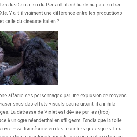
es des Grimm ou de Perrault, il oublie de ne pas tomber
e. Y a-t-il vraiment une différence entre les productions
t celle du cinéaste italien ?
rone affadie ses personnages par une explosion de moyens
raser sous des effets visuels peu reluisant, il annihile
es. La détresse de Violet est déviée par les (trop)
e à un ogre néanderthalien affligeant. Tandis que la folie
l’œuvre – se transforme en des monstres grotesques. Les
mme, dans son intégrité morale, n’a plus sa place dans un