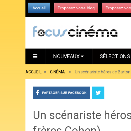
Accueil
Proposez votre blog
Proposez vot
NOUVEAUX
SÉLECTION
ACCUEIL
CINÉMA
Un scénariste héros de Barton 
PARTAGER SUR FACEBOOK
Un scénariste héros
frères Cohen)