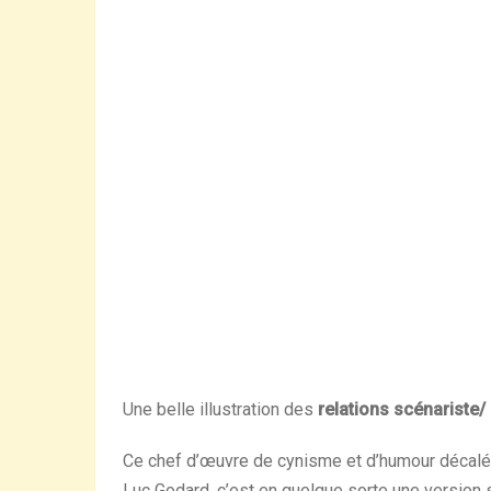
Une belle illustration des
relations scénariste/
Ce chef d’œuvre de cynisme et d’humour décalé
Luc Godard, c’est en quelque sorte une version