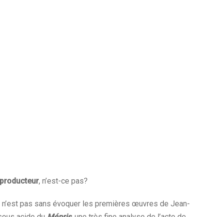
 producteur
, n’est-ce pas?
 n’est pas sans évoquer les premières œuvres de Jean-
 sous acide du
Mépris
, une très fine analyse de l’acte de