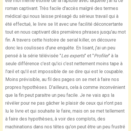
été moi même étonné de la rapidité avec laquelle j'ai lu ce
roman captivant. Très facile d'accès malgré des termes
médical qui nous laisse présagé du sérieux travail qui à
été effectué, le livre se lit avec une facilité déconcertante
tout en nous captivant dès premières phrases jusqu'au mot
fin. A travers cette histoire de serial killer, on découvre
donc les coulisses d'une enquête. En lisant, j'ai un peu
pensé à la série télévisée "
Les experts
" et "
Profiler
" à la
seule différence c'est qu'ici c'est nettement moins tape à
l'œil et qu'il est impossible de se dire qui est le coupable.
Moins prévisible, au fil des pages on se met à faire nos
propres hypothèses. D'ailleurs, cela à comme inconvénient
que la fin peut paraitre un peu facile. Je ne vais aps la
révéler pour ne pas gâcher le plaisir de ceux qui n'ont pas
lu le livre et qui souhaite le faire, mais on se met tellement
à faire des hypothèses, à voir des complots, des
machinations dans nos têtes qu'on peut être un peu frustré