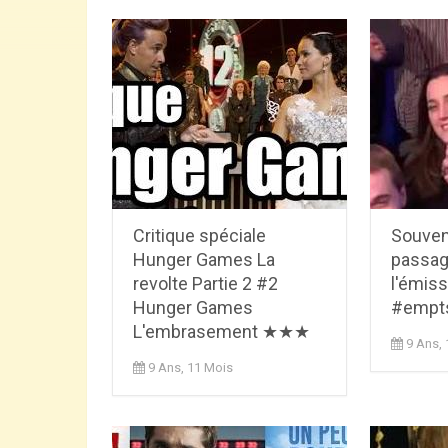
Critique spéciale
Souven
Hunger Games La
passag
revolte Partie 2 #2
l'émiss
Hunger Games
#empt
L'embrasement ★★★
9 Ans,
9 Ans, 11 Mois