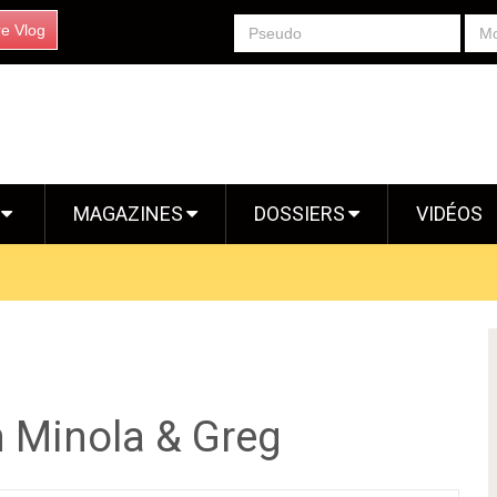
re Vlog
S
MAGAZINES
DOSSIERS
VIDÉOS
n Minola & Greg