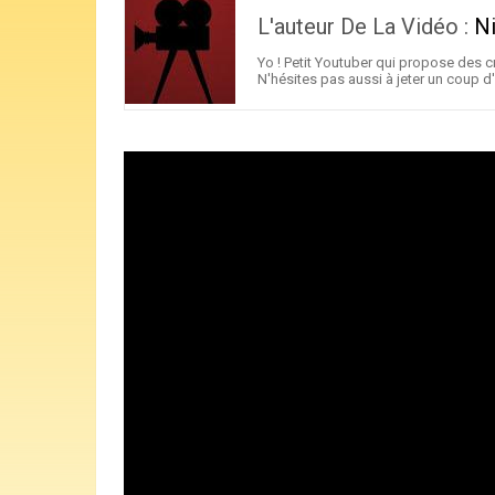
L'auteur De La Vidéo :
N
Yo ! Petit Youtuber qui propose des cr
N'hésites pas aussi à jeter un coup d'