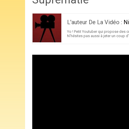
L'auteur De La Vidéo :
N
Yo ! Petit Youtuber qui propose des cr
N'hésites pas aussi à jeter un coup d'