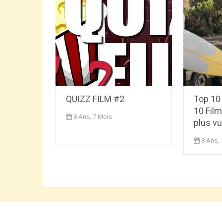
QUIZZ FILM #2
Top 10 
10 Film
8 Ans, 7 Mois
plus v
8 Ans,