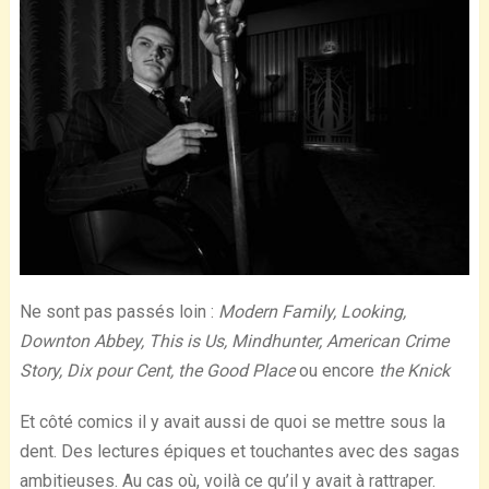
Ne sont pas passés loin :
Modern Family, Looking,
Downton Abbey, This is Us, Mindhunter, American Crime
Story, Dix pour Cent, the Good Place
ou encore
the Knick
Et côté comics il y avait aussi de quoi se mettre sous la
dent. Des lectures épiques et touchantes avec des sagas
ambitieuses. Au cas où, voilà ce qu’il y avait à rattraper.