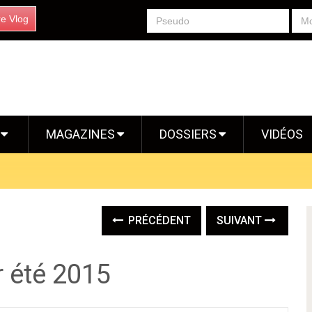
re Vlog
S
MAGAZINES
DOSSIERS
VIDÉOS
PRÉCÉDENT
SUIVANT
r été 2015