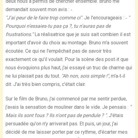
deux nous a permis de chercher ensemble. Bruno me
demandait souvent mon avis : ‐
"J'ai peur de le faire trop comme ci"
. Je l'encourageais : ‐
"
Pourquoi n'essaies‐tu pas ça ?, tu n'auras pas de
frustrations."
La réalisatrice que je suis sait combien il est
important d'avoir du choix au montage. Bruno m'a souvent
écoutée. Ce qui ne l'empêchait pas de savoir très
exactement ce qu'il voulait. Pour la scène des post‐it que
nous évoquions plus haut, j'ai essayé un truc de charme qui
ne lui plaisait pas du tout.
"Ah non, sois simple !",
m'a‐t‐il
dit. J'ai très bien compris, c'était clair.
Sur le film de Bruno, j'ai commencé par me sentir perdue,
j'avais la sensation de mouliner dans le vide. Je pensais :
"
Mais ils sont fous ? Ils n'ont pas de pendule ? "
. J'étais
persuadée qu'on n'y arriverait pas. Et puis, un jour, j'ai
décidé de me laisser porter par ce rythme, d'écarter mes