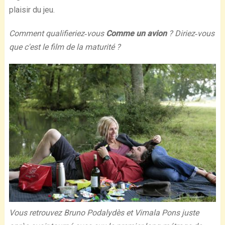
plaisir du jeu.
Comment qualifieriez‐vous
Comme un avion
? Diriez‐vous
que c'est le film de la maturité ?
Vous retrouvez Bruno Podalydès et Vimala Pons juste