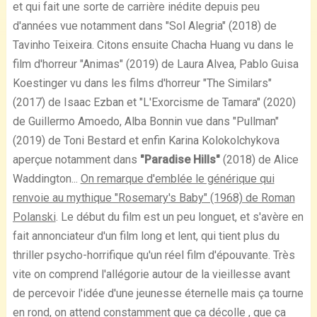
et qui fait une sorte de carrière inédite depuis peu
d'années vue notamment dans "Sol Alegria" (2018) de
Tavinho Teixeira. Citons ensuite Chacha Huang vu dans le
film d'horreur "Animas" (2019) de Laura Alvea, Pablo Guisa
Koestinger vu dans les films d'horreur "The Similars"
(2017) de Isaac Ezban et "L'Exorcisme de Tamara" (2020)
de Guillermo Amoedo, Alba Bonnin vue dans "Pullman"
(2019) de Toni Bestard et enfin Karina Kolokolchykova
aperçue notamment dans
"Paradise Hills"
(2018) de Alice
Waddington...
On remarque d'emblée le générique qui
renvoie au mythique "Rosemary's Baby" (1968) de Roman
Polanski
. Le début du film est un peu longuet, et s'avère en
fait annonciateur d'un film long et lent, qui tient plus du
thriller psycho-horrifique qu'un réel film d'épouvante. Très
vite on comprend l'allégorie autour de la vieillesse avant
de percevoir l'idée d'une jeunesse éternelle mais ça tourne
en rond, on attend constamment que ça décolle , que ça