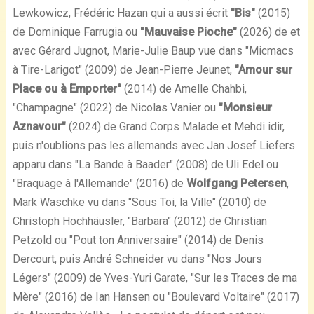
Lewkowicz, Frédéric Hazan qui a aussi écrit
"Bis"
(2015)
de Dominique Farrugia ou
"Mauvaise Pioche"
(2026) de et
avec Gérard Jugnot, Marie-Julie Baup vue dans "Micmacs
à Tire-Larigot" (2009) de Jean-Pierre Jeunet,
"Amour sur
Place ou à Emporter"
(2014) de Amelle Chahbi,
"Champagne" (2022) de Nicolas Vanier ou
"Monsieur
Aznavour"
(2024) de Grand Corps Malade et Mehdi idir,
puis n'oublions pas les allemands avec Jan Josef Liefers
apparu dans "La Bande à Baader" (2008) de Uli Edel ou
"Braquage à l'Allemande" (2016) de
Wolfgang Petersen
,
Mark Waschke vu dans "Sous Toi, la Ville" (2010) de
Christoph Hochhäusler, "Barbara" (2012) de Christian
Petzold ou "Pout ton Anniversaire" (2014) de Denis
Dercourt, puis André Schneider vu dans "Nos Jours
Légers" (2009) de Yves-Yuri Garate, "Sur les Traces de ma
Mère" (2016) de Ian Hansen ou "Boulevard Voltaire" (2017)