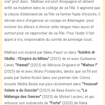
vrai" prof donc... Mathias est prof d'espagnol et obtient
enfin sa mutation dans le collège de sa fille. Il apprend que
la classe d'allemand de sa fille va fermer faute d'inscrits, il
décide alors d'organiser un voyage en Allemagne pour
motiver les élèves à choisir cette langue mais aussi et
surtout pour se rapprocher de sa fille. Pour l'aider il fait
appel à Iris, responsable du comité de jumelage local...
Mathias est incarné par Manu Payet vu dans
"Astérix et
Obélix : l'Empire du Milieu"
(2023) de et avec Guillaume
Canet,
"Hawaii"
(2023) de Mélissa Drigeard et
"Wahou !"
(2023) de et avec Bruno Podalydès, tandis que sa fill est
jouée par Selma Rodot dans son premier rôle. Citons
ensuite Melha Bedia vue plus récemment dans
"Youssef
Salem a du Succès"
(2023) de Baya Kasmi ou
"Le
Mélange des Genres"
(2025) de Michel Leclerc, et qui
retrouve son scénariste de
"Forte"
(2020) de Katia