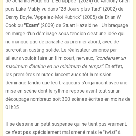
de Johanna Hogg ou "L'Echappée" (2024) de Anthony Chen,
puis Luke Mably vu dans "28 Jours plus Tard" (2002) de
Danny Boyle, "Appelez-Moi Kubrick" (2005) de Brian W.
Cook ou
"Exam"
(2009) de Stuart Hazeldine... Un braquage
en marge d'un déminage sous tension c'est une idée qui
ne manque pas de panache au premier abord, avec de
surcroît un casting solide. Le réalisateur annonce par
ailleurs vouloir faire un film court, nerveux,
"condenser un
maximum d'action en un minimum de temps"
. En effet,
les premières minutes lancent aussitôt la mission
déminage tandis que les braqueurs s'organisent avec une
mise en scène dont le rythme repose avant tout sur un
découpage nombreux soit 300 scènes écrites en moins de
01h35.
Il se dessine un petit suspense qui ne tient pas vraiment,
ce n'est pas spécialement mal amené mais le "twist" à