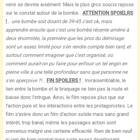
venir se devine aisément. Mais le plus gros soucis repose
sur le constat autour de la bombe...
ATTENTION SPOIELRS
!
.
.. une bombe soit disant de 39-45 c'est ok, mais
apprendre ensuite que c'est une bombe récente amène à
deux énormités, la première que les pros du déminage
sont un assez limité pour s'en rendre compte bien tard, et
surtout comment imaginer que c'est organisé, où
comment aurait-on pu faire pour enfouir un tel engin en
pleine ville à une telle profondeur sans que personne ne
s'en aperçoive ?!..
.
FIN SPOILERS !
... Invraisemblable, le
lien entre la bombe et le braquage ne tien pas la route et
biaise donc l'intrigue. Ainsi, le film repose plus que sur
l'action pure et les interactions entre les protagonistes. Le
film s'avère donc un film d'action solide mais sans grand
intérêt, trop banal, même les passages action sont
convenus malgré une certaine efficacité. Rien de bien neuf
ni rien de bien original mais juste assez divertissant.