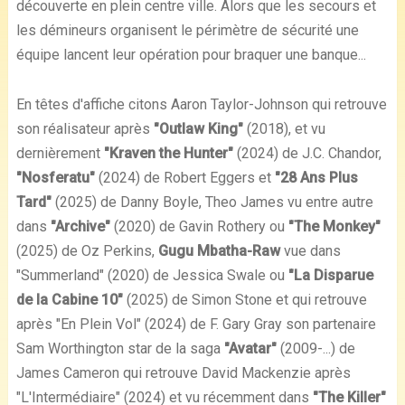
découverte en plein centre ville. Alors que les secours et
les démineurs organisent le périmètre de sécurité une
équipe lancent leur opération pour braquer une banque...
En têtes d'affiche citons Aaron Taylor-Johnson qui retrouve
son réalisateur après
"Outlaw King"
(2018), et vu
dernièrement
"Kraven the Hunter"
(2024) de J.C. Chandor,
"Nosferatu"
(2024) de Robert Eggers et
"28 Ans Plus
Tard"
(2025) de Danny Boyle, Theo James vu entre autre
dans
"Archive"
(2020) de Gavin Rothery ou
"The Monkey"
(2025) de Oz Perkins,
Gugu Mbatha-Raw
vue dans
"Summerland" (2020) de Jessica Swale ou
"La Disparue
de la Cabine 10"
(2025) de Simon Stone et qui retrouve
après "En Plein Vol" (2024) de F. Gary Gray son partenaire
Sam Worthington star de la saga
"Avatar"
(2009-...) de
James Cameron qui retrouve David Mackenzie après
"L'Intermédiaire" (2024) et vu récemment dans
"The Killer"