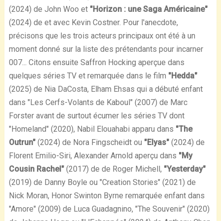
(2024) de John Woo et
"Horizon : une Saga Américaine"
(2024) de et avec Kevin Costner. Pour l'anecdote,
précisons que les trois acteurs principaux ont été à un
moment donné sur la liste des prétendants pour incarner
007... Citons ensuite Saffron Hocking aperçue dans
quelques séries TV et remarquée dans le film
"Hedda"
(2025) de Nia DaCosta, Elham Ehsas qui a débuté enfant
dans "Les Cerfs-Volants de Kaboul" (2007) de Marc
Forster avant de surtout écumer les séries TV dont
"Homeland" (2020), Nabil Elouahabi apparu dans
"The
Outrun"
(2024) de Nora Fingscheidt ou
"Elyas"
(2024) de
Florent Emilio-Siri, Alexander Arnold aperçu dans
"My
Cousin Rachel"
(2017) de de Roger Michell,
"Yesterday"
(2019) de Danny Boyle ou "Creation Stories" (2021) de
Nick Moran, Honor Swinton Byrne remarquée enfant dans
"Amore" (2009) de Luca Guadagnino, "The Souvenir" (2020)