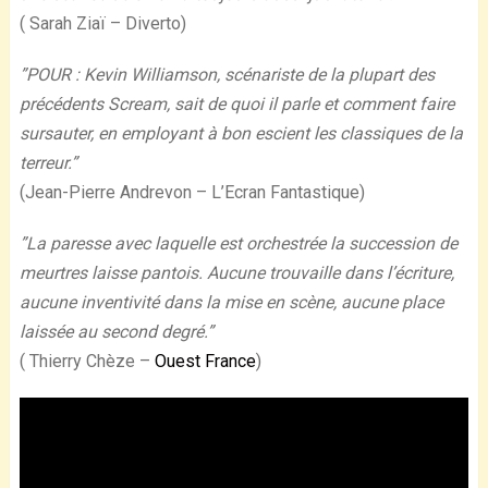
( Sarah Ziaï – Diverto)
”POUR : Kevin Williamson, scénariste de la plupart des
précédents Scream, sait de quoi il parle et comment faire
sursauter, en employant à bon escient les classiques de la
terreur.”
(Jean-Pierre Andrevon – L’Ecran Fantastique)
”La paresse avec laquelle est orchestrée la succession de
meurtres laisse pantois. Aucune trouvaille dans l’écriture,
aucune inventivité dans la mise en scène, aucune place
laissée au second degré.”
( Thierry Chèze –
Ouest France
)