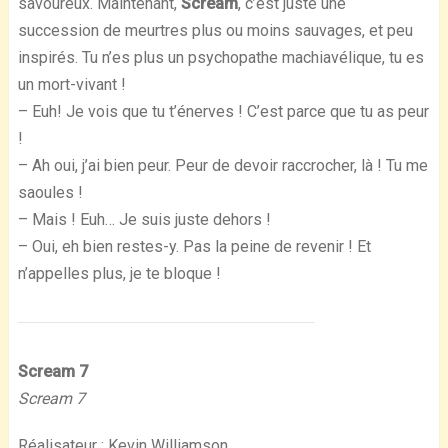
savoureux. Maintenant,
Scream
, c’est juste une
succession de meurtres plus ou moins sauvages, et peu
inspirés. Tu n’es plus un psychopathe machiavélique, tu es
un mort-vivant !
– Euh! Je vois que tu t’énerves ! C’est parce que tu as peur
!
– Ah oui, j’ai bien peur. Peur de devoir raccrocher, là ! Tu me
saoules !
– Mais ! Euh… Je suis juste dehors !
– Oui, eh bien restes-y. Pas la peine de revenir ! Et
n’appelles plus, je te bloque !
Scream 7
Scream 7
Réalisateur : Kevin Williamson