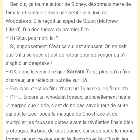
– Ben oui, ça tourne autour de Sidney, désormais mère de
famille et installée dans une petite ville loin de
Woodsboro. Elle reçoit un appel de Stuart (Matthew
Lillard), l’un des tueurs du premier film.
– Il n’était pas mort, lui ?
– Si, supposément. C’est ça qui est amusant. On ne sait
pas s’il a survécu et est de retour pour se venger ou s’il
s’agit d’un deepfake !
– OK, donc tu veux dire que
Scream 7
est, plus qu’un film
d’horreur, une réflexion subtile sur l’IA…
– Euh. Non, c’est un film d’horreur! Tu aimes les films d’h…
– Pfff… Encore un whodunit foireux, artificiellement ficelé.
J’imagine que l’idée, c’est de ne pas savoir tout de suite
qui est le tueur sous le masque de Ghostface et de
multiplier les fausses pistes avant la révélation finale bien
grotesque. Au bout de sept trames conçues sous le même
format, qu’est-ce que Kevin Williamson et Guy Busik, les