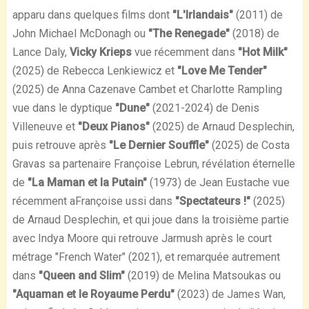
apparu dans quelques films dont
"L'Irlandais"
(2011) de
John Michael McDonagh ou
"The Renegade"
(2018) de
Lance Daly,
Vicky Krieps
vue récemment dans
"Hot Milk"
(2025) de Rebecca Lenkiewicz et
"Love Me Tender"
(2025) de Anna Cazenave Cambet et Charlotte Rampling
vue dans le dyptique
"Dune"
(2021-2024) de Denis
Villeneuve et
"Deux Pianos"
(2025) de Arnaud Desplechin,
puis retrouve après
"Le Dernier Souffle"
(2025) de Costa
Gravas sa partenaire Françoise Lebrun, révélation éternelle
de
"La Maman et la Putain"
(1973) de Jean Eustache vue
récemment aFrançoise ussi dans
"Spectateurs !"
(2025)
de Arnaud Desplechin, et qui joue dans la troisième partie
avec Indya Moore qui retrouve Jarmush après le court
métrage "French Water" (2021), et remarquée autrement
dans
"Queen and Slim"
(2019) de Melina Matsoukas ou
"Aquaman et le Royaume Perdu"
(2023) de James Wan,