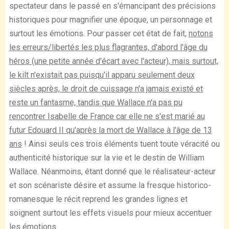
spectateur dans le passé en s'émancipant des précisions
historiques pour magnifier une époque, un personnage et
surtout les émotions. Pour passer cet état de fait,
notons
les erreurs/libertés les plus flagrantes, d'abord l'âge du
héros (une petite année d'écart avec l'acteur), mais surtout,
le kilt n'existait pas puisqu'il apparu seulement deux
siècles après, le droit de cuissage n'a jamais existé et
reste un fantasme, tandis que Wallace n'a pas pu
rencontrer Isabelle de France car elle ne s'est marié au
futur Edouard II qu'après la mort de Wallace à l'âge de 13
ans
! Ainsi seuls ces trois éléments tuent toute véracité ou
authenticité historique sur la vie et le destin de William
Wallace. Néanmoins, étant donné que le réalisateur-acteur
et son scénariste désire et assume la fresque historico-
romanesque le récit reprend les grandes lignes et
soignent surtout les effets visuels pour mieux accentuer
les émotions.