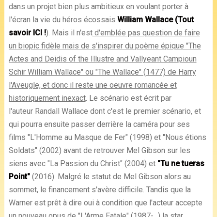
dans un projet bien plus ambitieux en voulant porter à
l'écran la vie du héros écossais
William Wallace (Tout
savoir ICI !
). Mais il n'est
d'emblée pas question de faire
un biopic fidèle mais de s'inspirer du poème épique "The
Actes and Deidis of the Illustre and Vallyeant Campioun
Schir William Wallace" ou "The Wallace" (1477) de Harry
l'Aveugle, et donc il reste une oeuvre romancée et
historiquement inexact
. Le scénario est écrit par
l'auteur Randall Wallace dont c'est le premier scénario, et
qui pourra ensuite passer derrière la caméra pour ses
films "L'Homme au Masque de Fer" (1998) et "Nous étions
Soldats" (2002) avant de retrouver Mel Gibson sur les
siens avec "La Passion du Christ" (2004) et
"Tu ne tueras
Point"
(2016). Malgré le statut de Mel Gibson alors au
sommet, le financement s'avère difficile. Tandis que la
Warner est prêt à dire oui à condition que l'acteur accepte
un nouveau opus de "L'Arme Fatale" (1987-...) la star