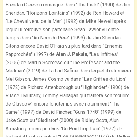
Brendan Gleeson remarqué dans "The Field" (1990) de Jim
Sheridan, "Horizons Lointains" (1992) de Ron Howard et
"Le Cheval venu de la Mer" (1992) de Mike Newell après
lequel il retrouve son partenaire Sean Lawlor vu entre
temps dans "Au Nom du Père" (1993) de Jim Sheridan.
Citons encore David O'Hara vu plus tard dans "Ennemis
Rapprochés" (1997) de
Alan J. Pakula
, "Les Infiltrés"
(2006) de Martin Scorcese ou "The Professor and the
Madman" (2019) de Farhad Safinia dans lequel il retrouvera
Mel Gibson, James Cosmo vu dans "Les Griffes du Lion"
(1972) de Richard Attenborough ou "Highlander" (1986) de
Russell Mulcahy, Tommy Flanagan qui traînera son "sourire
de Glasgow" encore longtemps avec notamment "The
Game" (1997) de David Fincher, "Guns 1748" (1999) de
Jake Scott ou "Gladiator" (2000) de Ridley Scott, Alun
Armstring remarqué dans "Un Pont trop Loin" (1977) de
Richard Attenborough et
"Les Duellistes"
(1977) de Ridley