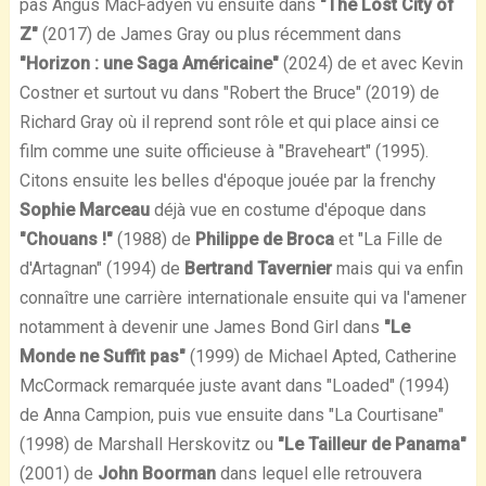
pas Angus MacFadyen vu ensuite dans
"The Lost City of
Z"
(2017) de James Gray ou plus récemment dans
"Horizon : une Saga Américaine"
(2024) de et avec Kevin
Costner et surtout vu dans "Robert the Bruce" (2019) de
Richard Gray où il reprend sont rôle et qui place ainsi ce
film comme une suite officieuse à "Braveheart" (1995).
Citons ensuite les belles d'époque jouée par la frenchy
Sophie Marceau
déjà vue en costume d'époque dans
"Chouans !"
(1988) de
Philippe de Broca
et "La Fille de
d'Artagnan" (1994) de
Bertrand Tavernier
mais qui va enfin
connaître une carrière internationale ensuite qui va l'amener
notamment à devenir une James Bond Girl dans
"Le
Monde ne Suffit pas"
(1999) de Michael Apted, Catherine
McCormack remarquée juste avant dans "Loaded" (1994)
de Anna Campion, puis vue ensuite dans "La Courtisane"
(1998) de Marshall Herskovitz ou
"Le Tailleur de Panama"
(2001) de
John Boorman
dans lequel elle retrouvera